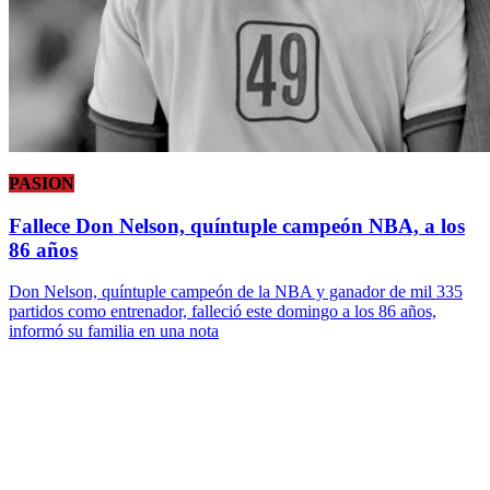
PASION
Fallece Don Nelson, quíntuple campeón NBA, a los
86 años
Don Nelson, quíntuple campeón de la NBA y ganador de mil 335
partidos como entrenador, falleció este domingo a los 86 años,
informó su familia en una nota