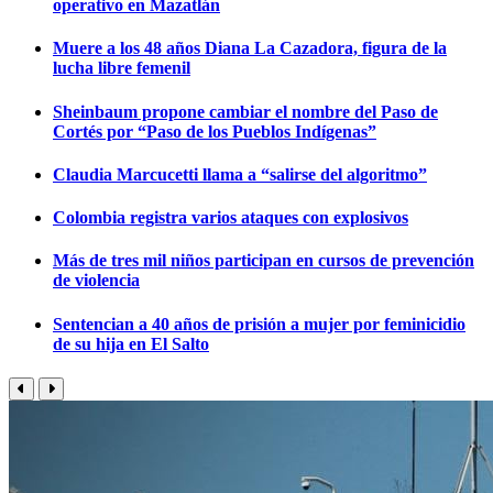
operativo en Mazatlán
Muere a los 48 años Diana La Cazadora, figura de la
lucha libre femenil
Sheinbaum propone cambiar el nombre del Paso de
Cortés por “Paso de los Pueblos Indígenas”
Claudia Marcucetti llama a “salirse del algoritmo”
Colombia registra varios ataques con explosivos
Más de tres mil niños participan en cursos de prevención
de violencia
Sentencian a 40 años de prisión a mujer por feminicidio
de su hija en El Salto