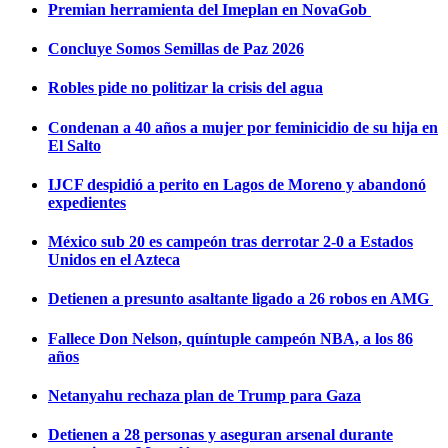
Premian herramienta del Imeplan en NovaGob
Concluye Somos Semillas de Paz 2026
Robles pide no politizar la crisis del agua
Condenan a 40 años a mujer por feminicidio de su hija en
El Salto
IJCF despidió a perito en Lagos de Moreno y abandonó
expedientes
México sub 20 es campeón tras derrotar 2-0 a Estados
Unidos en el Azteca
Detienen a presunto asaltante ligado a 26 robos en AMG
Fallece Don Nelson, quíntuple campeón NBA, a los 86
años
Netanyahu rechaza plan de Trump para Gaza
Detienen a 28 personas y aseguran arsenal durante