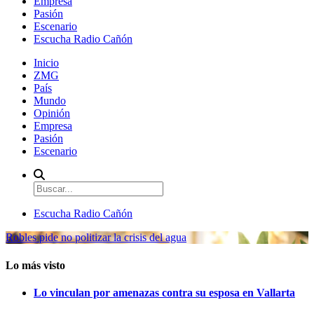
Empresa
Pasión
Escenario
Escucha Radio Cañón
Inicio
ZMG
País
Mundo
Opinión
Empresa
Pasión
Escenario
Escucha Radio Cañón
Robles pide no politizar la crisis del agua
Lo más visto
Lo vinculan por amenazas contra su esposa en Vallarta