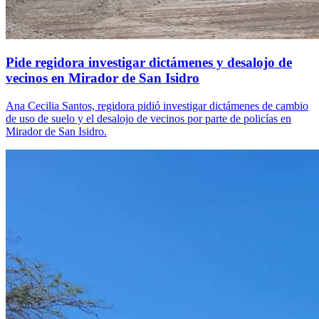
Pide regidora investigar dictámenes y desalojo de
vecinos en Mirador de San Isidro
Ana Cecilia Santos, regidora pidió investigar dictámenes de cambio
de uso de suelo y el desalojo de vecinos por parte de policías en
Mirador de San Isidro.