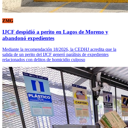
ZMG
IJCF despidió a perito en Lagos de Moreno y
abandonó expedientes
Mediante la recomendación 18/2026, la CEDHJ acredita que la
salida de un perito del IJCF generó parálisis de expedientes
relacionados con delitos de homicidio culposo