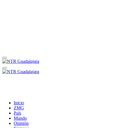
Inicio
ZMG
País
Mundo
Opinión