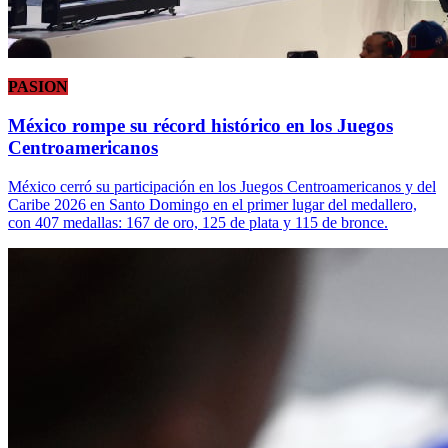
PASION
México rompe su récord histórico en los Juegos
Centroamericanos
México cerró su participación en los Juegos Centroamericanos y del
Caribe 2026 en Santo Domingo en el primer lugar del medallero,
con 407 medallas: 167 de oro, 125 de plata y 115 de bronce.