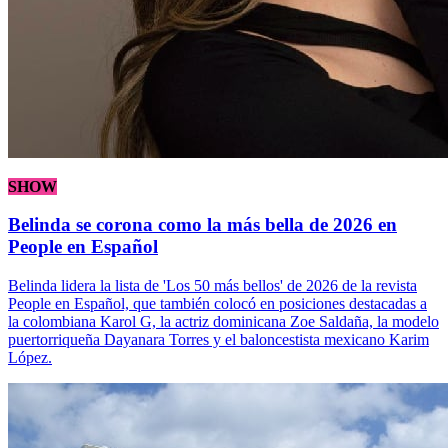
SHOW
Belinda se corona como la más bella de 2026 en
People en Español
Belinda lidera la lista de 'Los 50 más bellos' de 2026 de la revista
People en Español, que también colocó en posiciones destacadas a
la colombiana Karol G, la actriz dominicana Zoe Saldaña, la modelo
puertorriqueña Dayanara Torres y el baloncestista mexicano Karim
López.