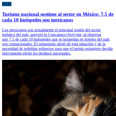
PAÍS
Turismo nacional sostiene al sector en México: 7.5 de
cada 10 huéspedes son mexicanos
Los mexicanos son actualmente el principal sostén del sector
turístico del país, aseveró la Concanaco-Servytur, al observar
que 7.5 de cada 10 huéspedes que se hospedan en hoteles del país
son connacionales. El organismo alertó de esta situación y de la
necesidad de redoblar esfuerzos para que el turista extranjero decida
nuevamente elegir los destinos nacionales.