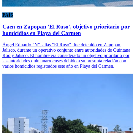
PAÍS
Caen en Zapopan 'El Ruso', objetivo prioritario por
homicidios en Playa del Carmen
Ángel Eduardo "N", alias "El Ruso", fue detenido en Zapopan,
Jalisco, durante un operativo conjunto entre autoridades de Quintana
Roo y Jalisco. El hombre era considerado un objetivo prioritario por
las autoridades quintanarroenses debido a su presunta relación con
varios homicidios registrados este año en Playa del Carmen.