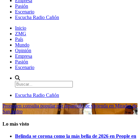
Empresa
Pasión
Escenario
Escucha Radio Cañón
Inicio
ZMG
País
Mundo
Opinión
Empresa
Pasión
Escenario
Escucha Radio Cañón
Proponen consulta popular por desarrollo de vivienda en Mirador de
San Isidro
Lo más visto
Belinda se corona como la más bella de 2026 en People en