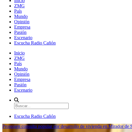
Inicio
ZMG
País
Mundo
Opinión
Empresa
Pasión
Escenario
Escucha Radio Cañón
Inicio
ZMG
País
Mundo
Opinión
Empresa
Pasión
Escenario
Escucha Radio Cañón
Proponen consulta popular por desarrollo de vivienda en Mirador de S