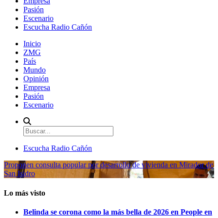
Empresa
Pasión
Escenario
Escucha Radio Cañón
Inicio
ZMG
País
Mundo
Opinión
Empresa
Pasión
Escenario
Escucha Radio Cañón
Proponen consulta popular por desarrollo de vivienda en Mirador de
San Isidro
Lo más visto
Belinda se corona como la más bella de 2026 en People en