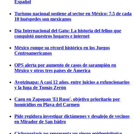
Español
Turismo nacional sostiene al sector en México: 7.5 de cada
10 huéspedes son mexicanos
Día Internacional del Gato: La historia del felino que
conquistó nuestros hogares e internet
México rompe su récord histórico en los Juegos
Centroamericanos
OPS alerta por aumento de casos de sarampión en
México y otros tres países de Ámerica
Ayotzinapa: A casi 12 años, entre juicios a exfuncionarios
y la fuga de Tomás Zerón
Caen en Zapopan 'El Ruso', objetivo prioritario por
homicidios en Playa del Carmen
Pide regidora investigar dictámenes y desalojo de vecinos
en Mirador de San Isidro
Ciclosporiasis no representa un riesgo epidemiológico