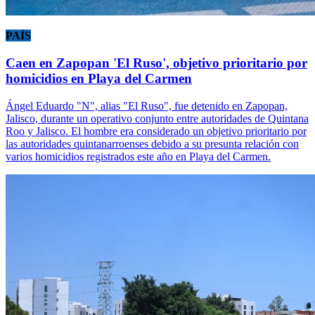
PAÍS
Caen en Zapopan 'El Ruso', objetivo prioritario por
homicidios en Playa del Carmen
Ángel Eduardo "N", alias "El Ruso", fue detenido en Zapopan,
Jalisco, durante un operativo conjunto entre autoridades de Quintana
Roo y Jalisco. El hombre era considerado un objetivo prioritario por
las autoridades quintanarroenses debido a su presunta relación con
varios homicidios registrados este año en Playa del Carmen.