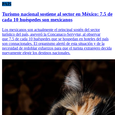
PAÍS
Turismo nacional sostiene al sector en México: 7.5 de
cada 10 huéspedes son mexicanos
Los mexicanos son actualmente el principal sostén del sector
turístico del país, aseveró la Concanaco-Servytur, al observar
que 7.5 de cada 10 huéspedes que se hospedan en hoteles del país
son connacionales. El organismo alertó de esta situación y de la
necesidad de redoblar esfuerzos para que el turista extranjero decida
nuevamente elegir los destinos nacionales.