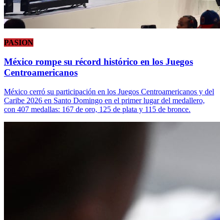
PASION
México rompe su récord histórico en los Juegos
Centroamericanos
México cerró su participación en los Juegos Centroamericanos y del
Caribe 2026 en Santo Domingo en el primer lugar del medallero,
con 407 medallas: 167 de oro, 125 de plata y 115 de bronce.