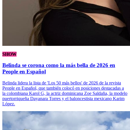
SHOW
Belinda se corona como la más bella de 2026 en
People en Español
Belinda lidera la lista de 'Los 50 más bellos' de 2026 de la revista
People en Español, que también colocó en posiciones destacadas a
la colombiana Karol G, la actriz dominicana Zoe Saldaña, la modelo
puertorriqueña Dayanara Torres y el baloncestista mexicano Karim
López.