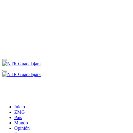
Inicio
ZMG
País
Mundo
Opinión