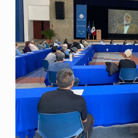
Mujer resulta lesionada tras ataqu
Vinculan a pareja que extorsionaba 
Mueren cuatro personas por volcad
Ken Salazar afirma que no tiene ev
Sheinbaum se reúnen secretario de
Vinculan a responsable de homicid
Buscan reformar Ley de Salud en Ja