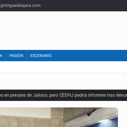
o@ntrguadalajara.com
A
PASIÓN
ESCENARIO
os en penales de Jalisco, pero CEDHJ pedirá informes tras denu
a de diálogo con vecinos de Mirador San Isidro
ques armados