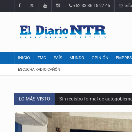
+52 33 36 15 27 46
inf
INICIO
ZMG
PAÍS
MUNDO
OPINIÓN
EMPRES
ESCUCHA RADIO CAÑÓN
LO MÁS VISTO
Sin registro formal de autogobiern
Citarían a Medrano si persiste falt
Asesinan a tres luego de dos ata