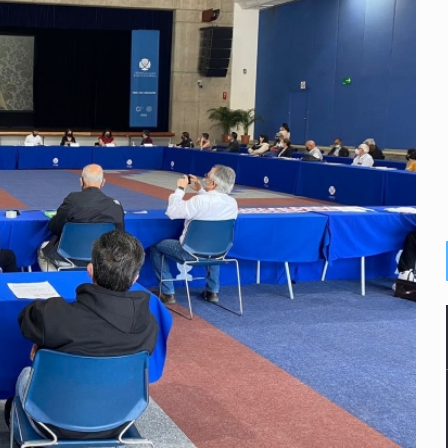
e de pitbull en Zapopan
con peluches para exigir 'cobro de piso'
ura en San Miguel el Alto
idencia de vínculos entre el gobierno de México y el crimen org
 Estado del Vaticano
io registrado en 2025 en Tlaquepaque
lisco para emitir alertas sanitarias por mala calidad del agua