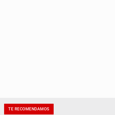
Capturan a secuestradora buscada desde 2012
Catean centro de fraudes inmobiliarios en Zapopan
TE RECOMENDAMOS