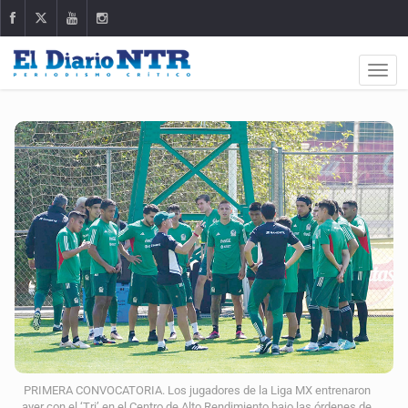
PRIMERA CONVOCATORIA. Los jugadores de la Liga MX entrenaron
ayer con el ‘Tri’ en el Centro de Alto Rendimiento bajo las órdenes de