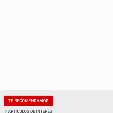
Capturan a secuestradora buscada desde 2012
Catean centro de fraudes inmobiliarios en Zapopan
TE RECOMENDAMOS
ARTÍCULOS DE INTERÉS