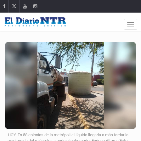
HOY. En 58 colonias de la metrópoli el líquido llegaría a más tardar la
madrugada del miércoles, según el gobernador Enrique Alfaro. (Foto: