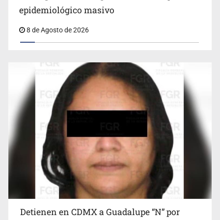
epidemiológico masivo
8 de Agosto de 2026
Cae en Zapopan prófugo estadounidense buscado por
Interpol
Detienen en CDMX a Guadalupe “N” por
Ciclosporiasis no representa un riesgo epidemiológico