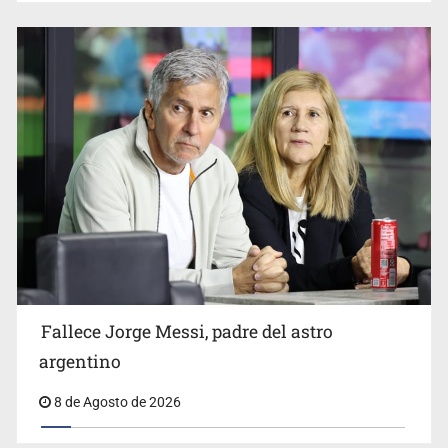
Realizan primera boda de personas sordas en Zapopan
El Senado de EE.UU. confirma a Todd Blanche,
exabogado de Trump, como fiscal general
Fallece Jorge Messi, padre del astro
argentino
8 de Agosto de 2026