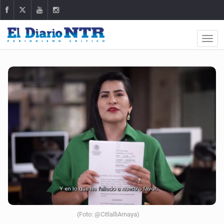
(Foto: @CitlalliAmaya)