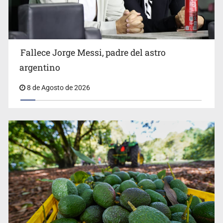
El Senado de EE.UU. confirma a Todd Blanche,
exabogado de Trump, como fiscal general
Fallece Jorge Messi, padre del astro
argentino
8 de Agosto de 2026