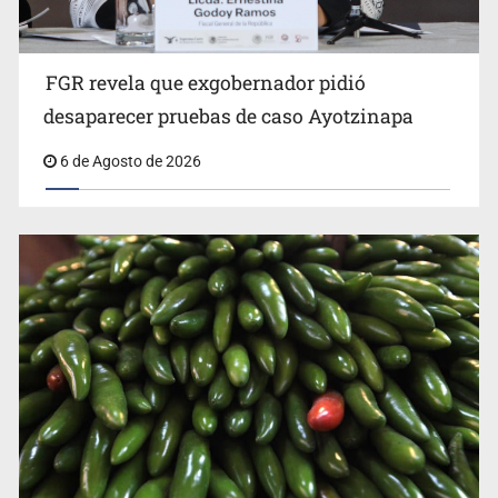
FGR revela que exgobernador pidió
David Kershenobich descarta brote de ciclosporiasis en
desaparecer pruebas de caso Ayotzinapa
México
6 de Agosto de 2026