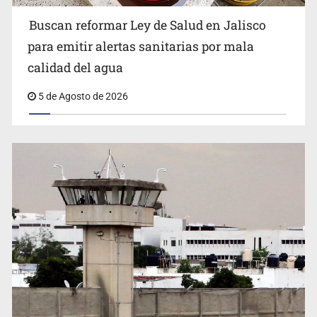
Buscan reformar Ley de Salud en Jalisco
Citarían a Medrano si persiste falta de diálogo con
para emitir alertas sanitarias por mala
vecinos de Mirador San Isidro
calidad del agua
5 de Agosto de 2026