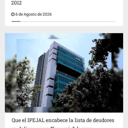
2012
6 de Agosto de 2026
Proponen consulta popular por desarrollo de vivienda
en Mirador de San Isidro
Que el IPEJAL encabece la lista de deudores
Congreso, de vacación y con varios pendientes