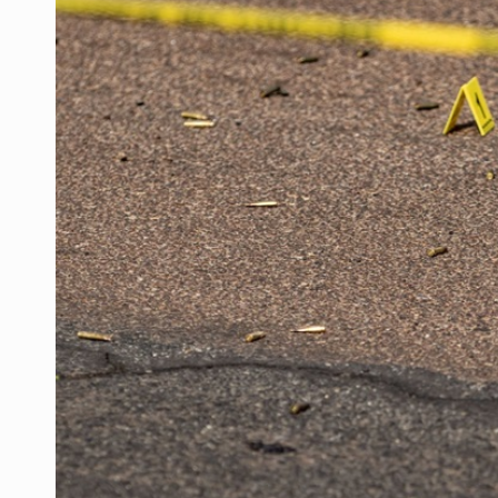
Ex policía es detenido por agresió
Vecinos de Mirador de San Isidro d
Reporta 627 acciones tras inundac
SSPC, participa en búsqueda de R
Proponen consulta popular por desa
Identifican a más implicados en cr
Capturan a secuestradora buscad