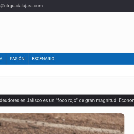
o@ntrguadalajara.com
A
PASIÓN
ESCENARIO
 deudores en Jalisco es un “foco rojo” de gran magnitud: Econo
ra recuperar fondos públicos
arios en Zapopan