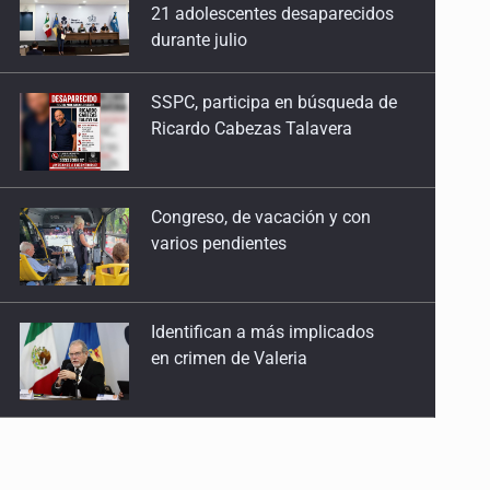
Ricardo Cabezas Talavera
Congreso, de vacación y con
varios pendientes
Identifican a más implicados
en crimen de Valeria
Capturan en Zapopan a
defraudador de paquetes
vacacionales
Capturan a secuestradora
buscada desde 2012