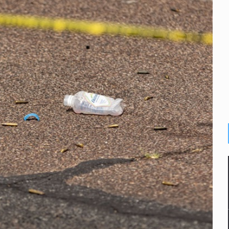
n y amenzas contra su pareja
enuncian tala; IJALVI lo niega
ión en Balcones de Oblatos
icardo Cabezas Talavera
rrollo de vivienda en Mirador de San Isidro
imen de Valeria
a desde 2012