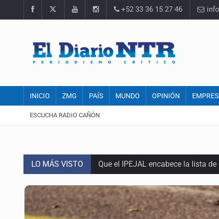
+52 33 36 15 27 46
inf
INICIO
ZMG
PAÍS
MUNDO
OPINIÓN
EMPRES
ESCUCHA RADIO CAÑÓN
LO MÁS VISTO
Que el IPEJAL encabece la lista de
Critican inoperancia de la ASEJ pa
Catean centro de fraudes inmobili