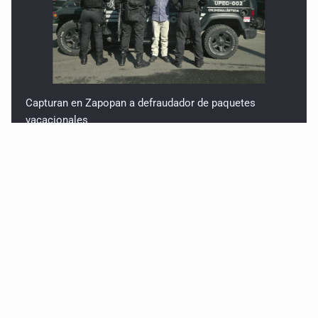
Capturan en Zapopan a defraudador de paquetes
vacacionales
Capturan a secuestradora buscada desde 2012