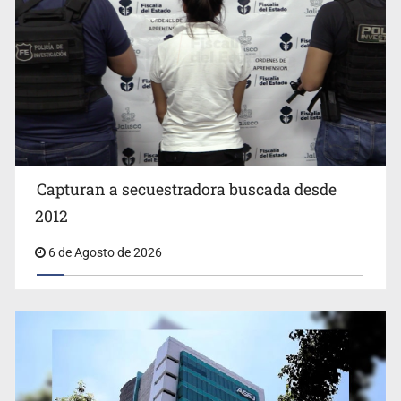
Capturan a secuestradora buscada desde
Cae ex mando por agresión a ex pareja y procesan a
agente por abuso a menor
2012
6 de Agosto de 2026