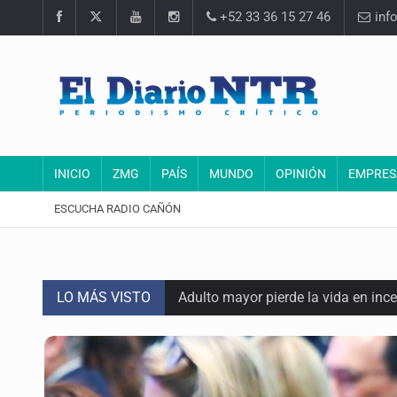
+52 33 36 15 27 46
inf
INICIO
ZMG
PAÍS
MUNDO
OPINIÓN
EMPRES
ESCUCHA RADIO CAÑÓN
LO MÁS VISTO
Adulto mayor pierde la vida en inc
Asesinan a balazos a un hombre en 
Jalisco mantiene la búsqueda de 2