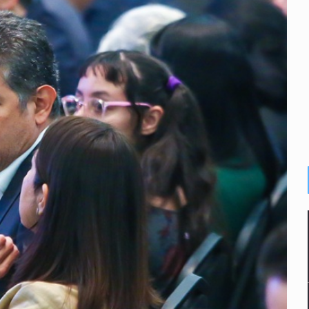
n Tlajomulco
EU vinculado a jalapeños mexicanos
del CJNG y decomisan 2.5 toneladas de metanfetamina
rlos, arzobispo emérito de Morelia
ro, Ángel Aguirre
 Michoacán para reactivar exportación de aguacate
r de paquetes vacacionales