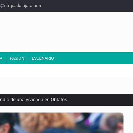
o@ntrguadalajara.com
A
PASIÓN
ESCENARIO
endio de una vivienda en Oblatos
calles de El Salto
1 adolescentes desaparecidos durante julio