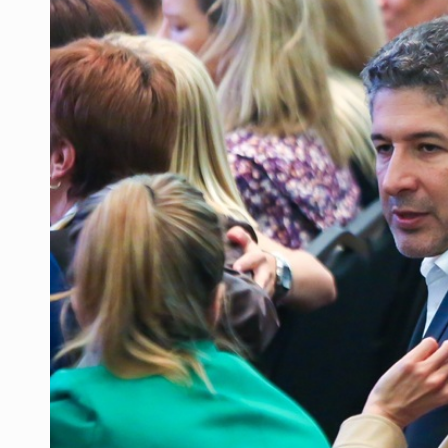
Asesinan a balazos a un hombre e
Investigan brote de salmonela en 
Desarticulan en Cataluña célula 
Fallece monseñor Carlos Garfias Me
Detienen al exgobernador de Guerre
Anuncian refuerzo de seguridad en
Capturan en Zapopan a defraudado