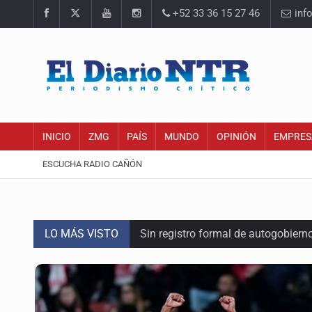
+52 33 36 15 27 46
inf
INICIO
ZMG
PAÍS
MUNDO
OPINIÓN
EMPRES
ESCUCHA RADIO CAÑÓN
LO MÁS VISTO
Sin registro formal de autogobiern
Citarían a Medrano si persiste falt
Asesinan a tres luego de dos ata