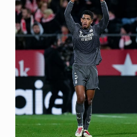
Mujer resulta lesionada tras ataqu
Vinculan a pareja que extorsionaba 
Mueren cuatro personas por volcad
Ken Salazar afirma que no tiene ev
Sheinbaum se reúnen secretario de
Vinculan a responsable de homicid
Buscan reformar Ley de Salud en Ja