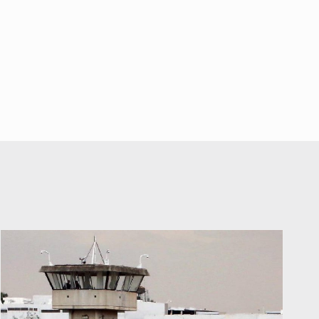
falta de diálogo con vecinos de
Mirador San Isidro