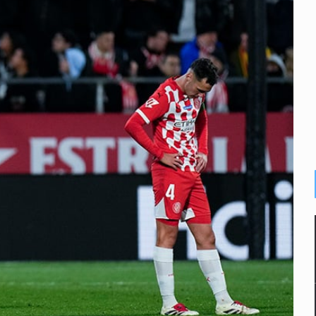
e de pitbull en Zapopan
con peluches para exigir 'cobro de piso'
ura en San Miguel el Alto
idencia de vínculos entre el gobierno de México y el crimen org
 Estado del Vaticano
io registrado en 2025 en Tlaquepaque
lisco para emitir alertas sanitarias por mala calidad del agua