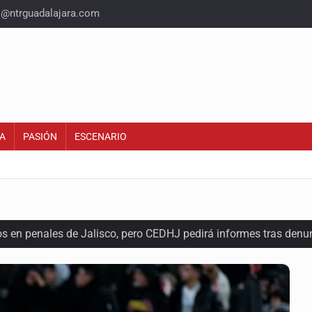
o@ntrguadalajara.com
A
PASIÓN
ESCENARIO
os en penales de Jalisco, pero CEDHJ pedirá informes tras denu
a de diálogo con vecinos de Mirador San Isidro
ques armados