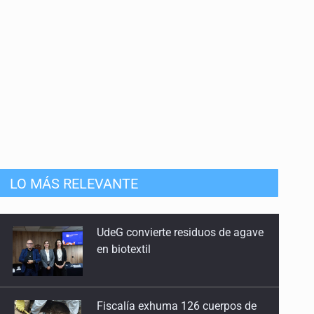
LO MÁS RELEVANTE
Fiscalía exhuma 126 cuerpos de
32 fosas
Se recuperan ya de ciclosporiasis