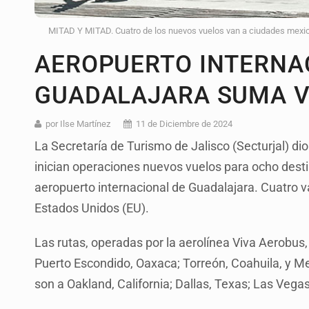
MITAD Y MITAD. Cuatro de los nuevos vuelos van a ciudades mexica
AEROPUERTO INTERNA
GUADALAJARA SUMA V
por Ilse Martínez
11 de Diciembre de 2024
La Secretaría de Turismo de Jalisco (Secturjal) di
inician operaciones nuevos vuelos para ocho desti
aeropuerto internacional de Guadalajara. Cuatro v
Estados Unidos (EU).
Las rutas, operadas por la aerolínea Viva Aerobus
Puerto Escondido, Oaxaca; Torreón, Coahuila, y Mex
son a Oakland, California; Dallas, Texas; Las Vega