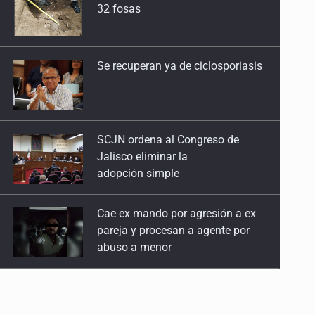
SCJN ordena al Congreso de
Jalisco eliminar la
adopción simple
Cae ex mando por agresión a ex
pareja y procesan a agente por
abuso a menor
Jalisco mantiene la búsqueda de
21 adolescentes desaparecidos
durante julio
SSPC, participa en búsqueda de
Ricardo Cabezas Talavera