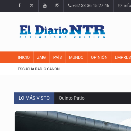
+52 33 36 15 27 46
inf
INICIO
ZMG
PAÍS
MUNDO
OPINIÓN
EMPRES
ESCUCHA RADIO CAÑÓN
LO MÁS VISTO
Quinto Patio
Se recuperan ya de ciclosporiasis
SCJN ordena al Congreso de Jalisc