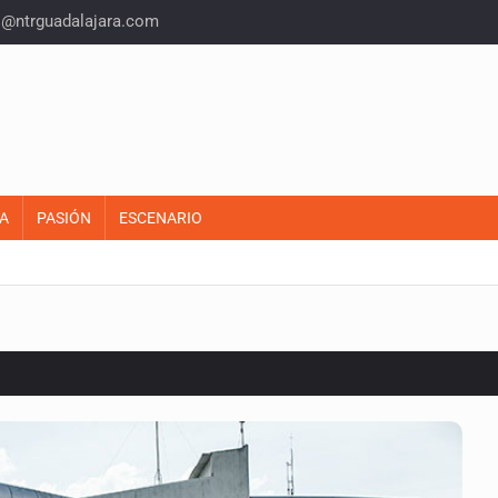
o@ntrguadalajara.com
A
PASIÓN
ESCENARIO
o eliminar la adopción simple