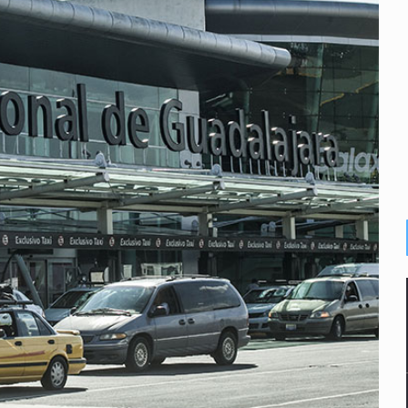
2 fosas
a el Siapa
mputación en caso Eli Castro
alvi niega tala
Feria Corazón de Artesano
on 40 mdp
n biotextil