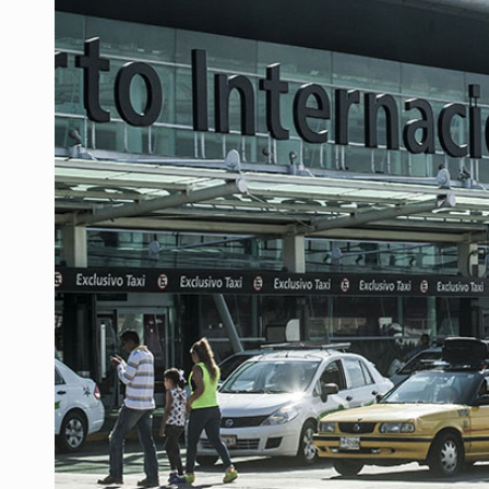
Fiscalía exhuma 126 cuerpos de 3
Al archivo la mitad de quejas contr
Ya hay solicitud de audiencia de i
Vecinos acusan retiro de árboles; Ij
Buscan mantener tradiciones con 
Apoyarán a mujeres con cáncer c
UdeG convierte residuos de agave e