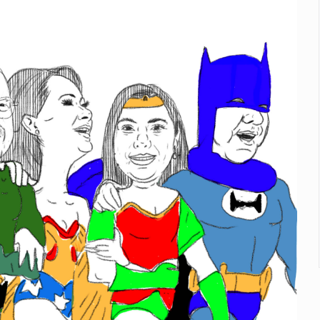
n y amenzas contra su pareja
enuncian tala; IJALVI lo niega
ión en Balcones de Oblatos
icardo Cabezas Talavera
rrollo de vivienda en Mirador de San Isidro
imen de Valeria
a desde 2012