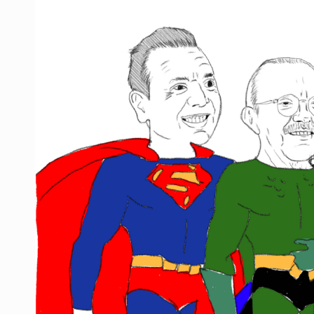
Ex policía es detenido por agresió
Vecinos de Mirador de San Isidro d
Reporta 627 acciones tras inundac
SSPC, participa en búsqueda de R
Proponen consulta popular por desa
Identifican a más implicados en cr
Capturan a secuestradora buscad