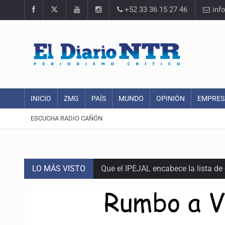
+52 33 36 15 27 46
inf
INICIO
ZMG
PAÍS
MUNDO
OPINIÓN
EMPRES
ESCUCHA RADIO CAÑÓN
LO MÁS VISTO
Que el IPEJAL encabece la lista de
Critican inoperancia de la ASEJ pa
Catean centro de fraudes inmobili