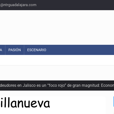
o@ntrguadalajara.com
A
PASIÓN
ESCENARIO
 deudores en Jalisco es un “foco rojo” de gran magnitud: Econo
ra recuperar fondos públicos
arios en Zapopan