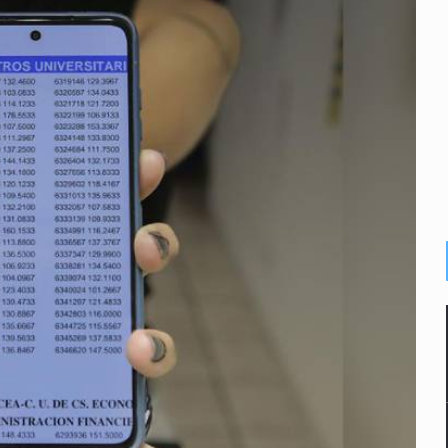
s por caso Ayotzinapa y promete justicia
de relaciones con México
omo Presidente de Colombia
ocumenta su implicación en desapariciones forzadas
criminal en Jalisco y Michoacán
ansnacional de tráfico de personas
intervención unilateral de EUA contra cárteles