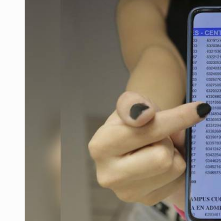
Sheinbaum anticipa más detencione
Resalta Fujimori restablecimiento 
Asume Abelardo De la Espriella c
Policías bajo la mira: La CEDHJ d
Procesan a el “R1”, presunto líder 
Detienen a tres miembros de red tr
México no está preparado para una 