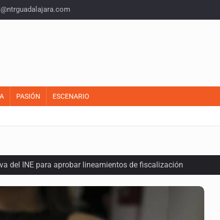
o@ntrguadalajara.com
A
PASIÓN
ESCENARIO
a del INE para aprobar lineamientos de fiscalización
plicidad de policías, afirma Lazos de Amor
domicilio en Santa Teresita