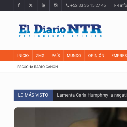
+52 33 36 15 27 46
inf
INICIO
ZMG
PAÍS
MUNDO
OPINIÓN
EMPRES
ESCUCHA RADIO CAÑÓN
LO MÁS VISTO
Lamenta Carla Humphrey la negativ
Desapariciones en Jalisco, con com
Sorprende serpiente a mujer en su 