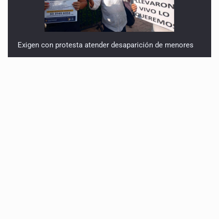
Exigen con protesta atender desaparición de menores
Procesan a el “R1”, presunto líder criminal en Jalisco y
Michoacán