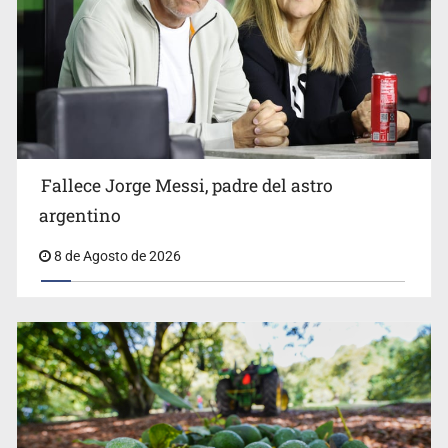
El Senado de EE.UU. confirma a Todd Blanche,
exabogado de Trump, como fiscal general
Fallece Jorge Messi, padre del astro
argentino
8 de Agosto de 2026