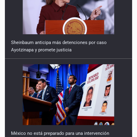
9 de Julio de 2026
Reactivarán contraflujo en López Mateos Sur a partir del
13 de julio
9 de Julio de 2026
Sheinbaum anticipa más detenciones por caso
Ayotzinapa y promete justicia
Y no se enoje con el FBI
9 de Julio de 2026
Lo que quedó del mundial
8 de Julio de 2026
Hombre es investigado por ser autor intelectual del
feminicidio de su madre
7 de Julio de 2026
México no está preparado para una intervención
A ver cuántos quedan