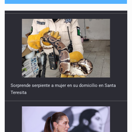
No hay problema de salud
11 de Julio de 2026
Detienen en Tlajomulco a hombre con dos armas de fuego
y más de 50 cartuchos
10 de Julio de 2026
Instalan mesa de seguridad para conductores de ERT
9 de Julio de 2026
Sorprende serpiente a mujer en su domicilio en Santa
Teresita
Que tiradero
10 de Julio de 2026
Detienen a conductor por amenazar con arma tras
incidente vial