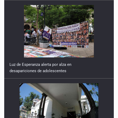
Guerra de lodo
13 de Julio de 2026
No hay problema de salud
11 de Julio de 2026
Detienen en Tlajomulco a hombre con dos armas de fuego
y más de 50 cartuchos
10 de Julio de 2026
Luz de Esperanza alerta por alza en
desapariciones de adolescentes
Instalan mesa de seguridad para conductores de ERT
9 de Julio de 2026
Que tiradero
10 de Julio de 2026
Detienen a conductor por amenazar con arma tras