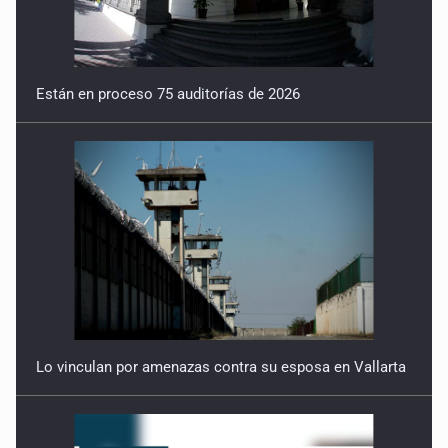
incidente vial
9 de Julio de 2026
Están en proceso 75 auditorías de 2026
Reactivarán contraflujo en López Mateos Sur a partir del
13 de julio
9 de Julio de 2026
Y no se enoje con el FBI
9 de Julio de 2026
Lo que quedó del mundial
8 de Julio de 2026
Lo vinculan por amenazas contra su esposa en Vallarta
Hombre es investigado por ser autor intelectual del
feminicidio de su madre
7 de Julio de 2026