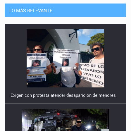
Guerra de lodo
13 de Julio de 2026
LO MÁS RELEVANTE
No hay problema de salud
11 de Julio de 2026
Detienen en Tlajomulco a hombre con dos armas de fuego
y más de 50 cartuchos
10 de Julio de 2026
Instalan mesa de seguridad para conductores de ERT
9 de Julio de 2026
Exigen con protesta atender desaparición de menores
Que tiradero
10 de Julio de 2026
Detienen a conductor por amenazar con arma tras