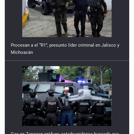
incidente vial
9 de Julio de 2026
Reactivarán contraflujo en López Mateos Sur a partir del
13 de julio
Procesan a el “R1”, presunto líder criminal en Jalisco y
9 de Julio de 2026
Michoacán
Y no se enoje con el FBI
9 de Julio de 2026
Lo que quedó del mundial
8 de Julio de 2026
Hombre es investigado por ser autor intelectual del
feminicidio de su madre
7 de Julio de 2026
Cae en Zapopan prófugo estadounidense buscado por