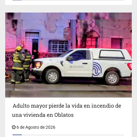
Detienen al exgobernador de Guerrero, Ángel Aguirre
Adulto mayor pierde la vida en incendio de
Capturan en Zapopan a defraudador de paquetes
una vivienda en Oblatos
vacacionales
6 de Agosto de 2026