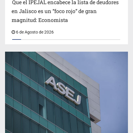
Que el IPEJAL encabece la lista de deudores
Congreso, de vacación y con varios pendientes
en Jalisco es un “foco rojo” de gran
magnitud: Economista
6 de Agosto de 2026