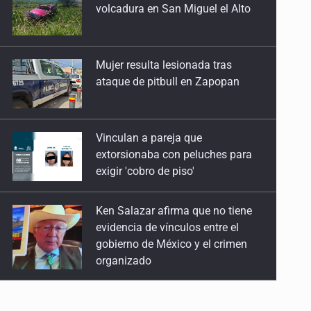
ataque de pitbull en Zapopan
Vinculan a pareja que
extorsionaba con peluches para
exigir 'cobro de piso'
Ken Salazar afirma que no tiene
evidencia de vínculos entre el
gobierno de México y el crimen
organizado
Sheinbaum se reúnen secretario
de Estado del Vaticano
Parolin expresa respaldo a