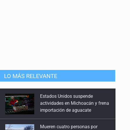
R3D
LO MÁS RELEVANTE
Mueren cuatro personas por
volcadura en San Miguel el Alto
Mujer resulta lesionada tras