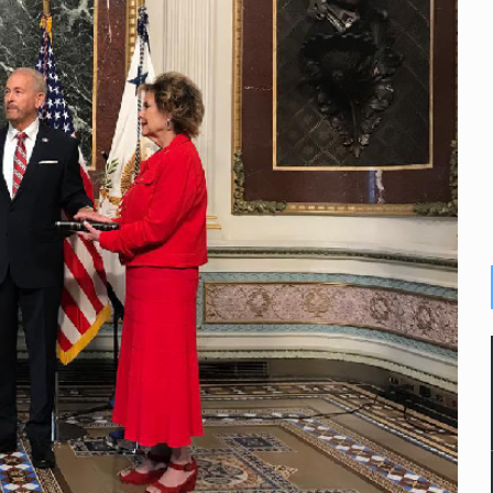
 Estado del Vaticano
s buscadoras
 epilepsia en Six Flags
ortalecerá la relación entre México y el Vaticano
 se garantiza la libertad de expresión y los derechos humanos: 
nal de Reforestación; plantará 250 mil árboles en 2026
e de pitbull en Zapopan