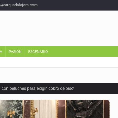
o@ntrguadalajara.com
A
PASIÓN
ESCENARIO
con peluches para exigir 'cobro de piso'
ura en San Miguel el Alto
idencia de vínculos entre el gobierno de México y el crimen org