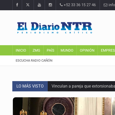
+52 33 36 15 27 46
inf
INICIO
ZMG
PAÍS
MUNDO
OPINIÓN
EMPRES
ESCUCHA RADIO CAÑÓN
LO MÁS VISTO
Vinculan a pareja que extorsionaba 
Mueren cuatro personas por volcad
Ken Salazar afirma que no tiene ev