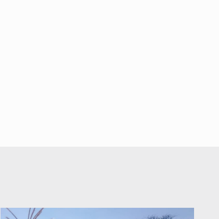
actividades en Michoacán y frena
importación de aguacate