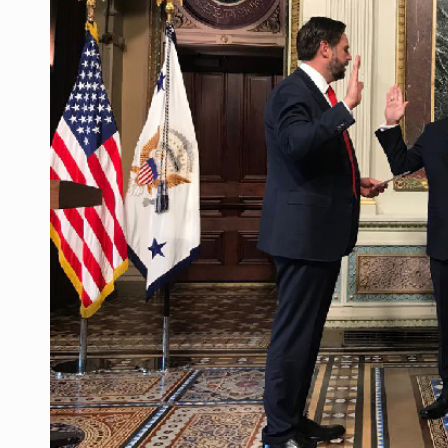
Sheinbaum se reúnen secretario de
Parolin expresa respaldo a madre
Impulsan jornada informativa sobre
Visita del cardenal Pietro Parolin f
Regular redes sociales es viable si
Jalisco se suma a la Jornada Nacio
Mujer resulta lesionada tras ataqu