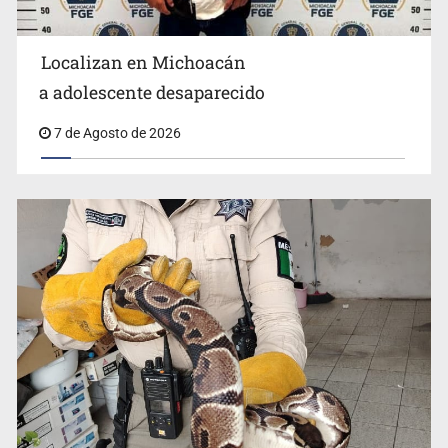
Localizan en Michoacán
Procesan a el “R1”, presunto líder criminal en Jalisco y
a adolescente desaparecido
Michoacán
7 de Agosto de 2026