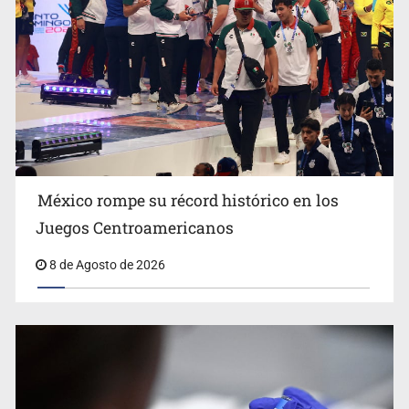
Día Internacional del Gato: La historia del felino que
México rompe su récord histórico en los
conquistó nuestros hogares e internet
Juegos Centroamericanos
8 de Agosto de 2026