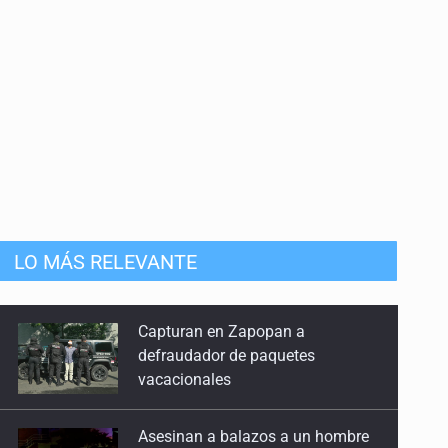
LO MÁS RELEVANTE
Asesinan a balazos a un hombre
en Tlajomulco
Kenia López Rabadán advierte