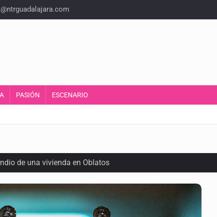
o@ntrguadalajara.com
A
PASIÓN
ESCENARIO
endio de una vivienda en Oblatos
calles de El Salto
1 adolescentes desaparecidos durante julio