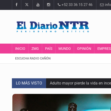
+52 33 36 15 27 46
inf
INICIO
ZMG
PAÍS
MUNDO
OPINIÓN
EMPRES
ESCUCHA RADIO CAÑÓN
LO MÁS VISTO
Adulto mayor pierde la vida en inc
Asesinan a balazos a un hombre en 
Jalisco mantiene la búsqueda de 2