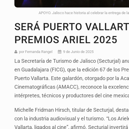
APOYO. Jalisco hace historia al celebrar la entrega de la
SERÁ PUERTO VALLART
PREMIOS ARIEL 2025
por Fernanda Rangel
9 de Junio de 2025
La Secretaría de Turismo de Jalisco (Secturjal) anu
en Guadalajara (FICG), que la edición 67 de los Pr
Puerto Vallarta. Este galardón, otorgado por la A
Cinematográficas (AMACC), reconoce la excelencia
intérpretes, técnicos y productores del cine mexi
Michelle Fridman Hirsch, titular de Secturjal, des
con la industria audiovisual y el turismo. “Los Arie
Vallarta, ligados al cine”, afirmó. Secturjal invert