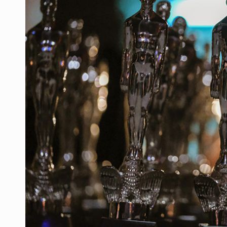
Asesinan a balazos a un hombre e
Desarticulan en Cataluña célula 
Fallece monseñor Carlos Garfias Me
Detienen al exgobernador de Guerre
Anuncian refuerzo de seguridad en
Sheinbaum defiende consulta públi
Capturan en Zapopan a defraudado