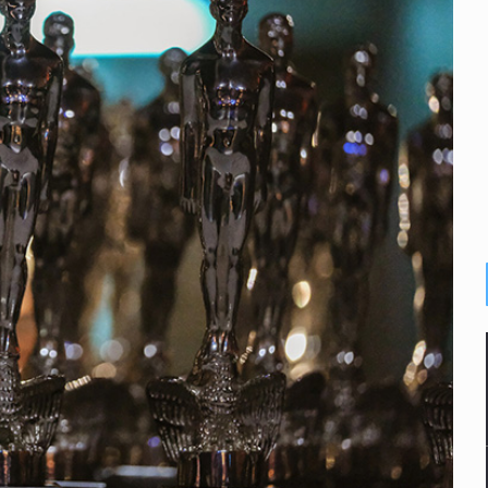
n Tlajomulco
del CJNG y decomisan 2.5 toneladas de metanfetamina
rlos, arzobispo emérito de Morelia
ro, Ángel Aguirre
 Michoacán para reactivar exportación de aguacate
ca sobre derechos de las audiencias
r de paquetes vacacionales