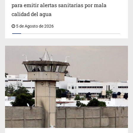
Citarían a Medrano si persiste falta de diálogo con
para emitir alertas sanitarias por mala
vecinos de Mirador San Isidro
calidad del agua
5 de Agosto de 2026