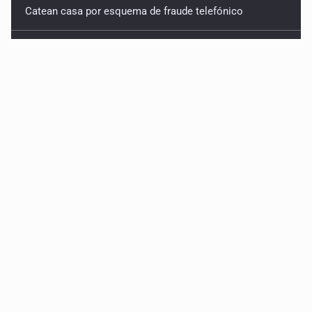
Catean casa por esquema de fraude telefónico
Localizan en Michoacán a adolescente desaparecido