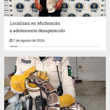
Localizan en Michoacán
Procesan a el “R1”, presunto líder criminal en Jalisco y
a adolescente desaparecido
Michoacán
7 de Agosto de 2026