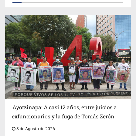
México vence a Canadá, pasa a la final y obtiene el
boleto a los Juegos Olímpicos
OPS alerta por aumento de casos de sarampión en
México y otros tres países de Ámerica
Ayotzinapa: A casi 12 años, entre juicios a
exfuncionarios y la fuga de Tomás Zerón
8 de Agosto de 2026