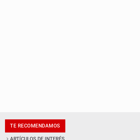
Detienen en CDMX a Guadalupe “N” por huachicol
El Senado de EE.UU. confirma a Todd Blanche,
exabogado de Trump, como fiscal general
TE RECOMENDAMOS
ARTÍCULOS DE INTERÉS