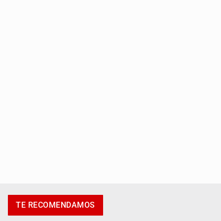
Titular de Ipejal es aún directivo de un banco
Promueven destinos de Jalisco para turismo LGBTIQ+
TE RECOMENDAMOS