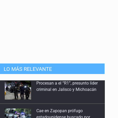
LO MÁS RELEVANTE
Cae en Zapopan prófugo
estadounidense buscado por
Interpol
Aseguran pitón dentro de