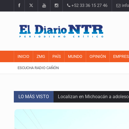
+52 33 36 15 27 46
inf
INICIO
ZMG
PAÍS
MUNDO
OPINIÓN
EMPRES
ESCUCHA RADIO CAÑÓN
LO MÁS VISTO
Localizan en Michoacán a adolesc
México no está preparado para una 
Lamenta Carla Humphrey la negativ