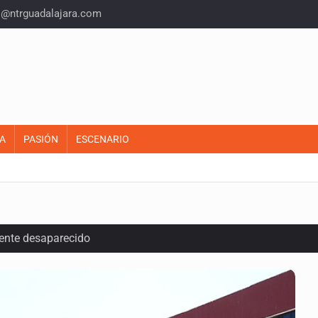
o@ntrguadalajara.com
A
PASIÓN
ESCENARIO
ente desaparecido
intervención unilateral de EUA contra cárteles
a del INE para aprobar lineamientos de fiscalización