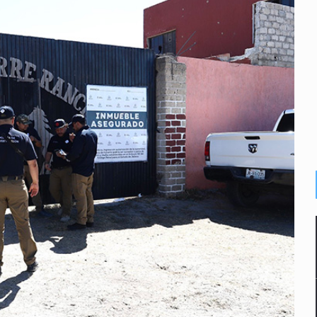
plicidad de policías, afirma Lazos de Amor
de Santa Tere
s por caso Ayotzinapa y promete justicia
de relaciones con México
omo Presidente de Colombia
ocumenta su implicación en desapariciones forzadas
 telefónico