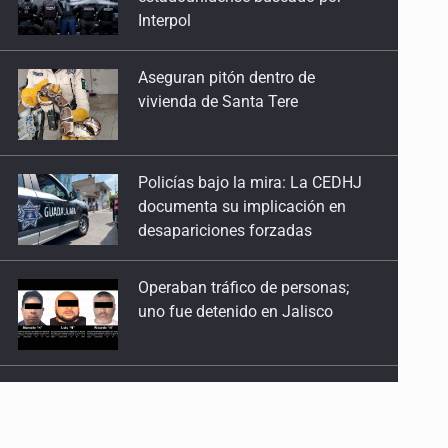
vivienda de Santa Tere
Policías bajo la mira: La CEDHJ
documenta su implicación en
desapariciones forzadas
Operaban tráfico de personas;
uno fue detenido en Jalisco
Catean casa por esquema de
fraude telefónico
Localizan en Michoacán
a adolescente desaparecido