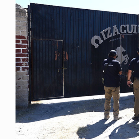
Desapariciones en Jalisco, con com
Aseguran pitón dentro de vivienda 
Sheinbaum anticipa más detencione
Resalta Fujimori restablecimiento 
Asume Abelardo De la Espriella c
Policías bajo la mira: La CEDHJ d
Catean casa por esquema de fraude