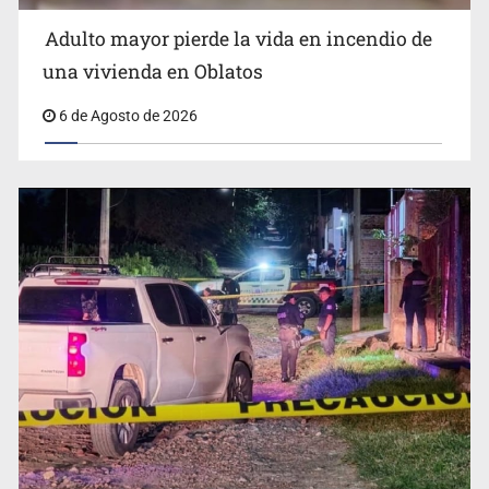
Adulto mayor pierde la vida en incendio de
Capturan en Zapopan a defraudador de paquetes
una vivienda en Oblatos
vacacionales
6 de Agosto de 2026