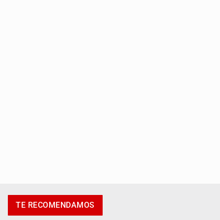
Entrega apoyos a afectados por lluvias en Oblatos
Accidentes resaltan en causas de muerte
TE RECOMENDAMOS