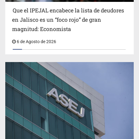
Que el IPEJAL encabece la lista de deudores
Congreso, de vacación y con varios pendientes
en Jalisco es un “foco rojo” de gran
magnitud: Economista
6 de Agosto de 2026