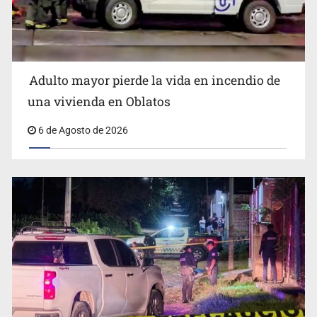
Adulto mayor pierde la vida en incendio de
Capturan en Zapopan a defraudador de paquetes
una vivienda en Oblatos
vacacionales
6 de Agosto de 2026