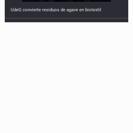
UdeG convierte residuos de agave en biotextil
Fiscalía exhuma 126 cuerpos de 32 fosas