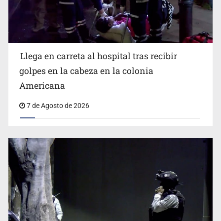
Llega en carreta al hospital tras recibir
Balean a hombre en calles de la colonia Buenos Aires;
detonación alarma a vecinos
golpes en la cabeza en la colonia
Americana
7 de Agosto de 2026