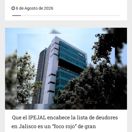
6 de Agosto de 2026
Proponen consulta popular por desarrollo de vivienda
en Mirador de San Isidro
Que el IPEJAL encabece la lista de deudores
Congreso, de vacación y con varios pendientes
en Jalisco es un “foco rojo” de gran