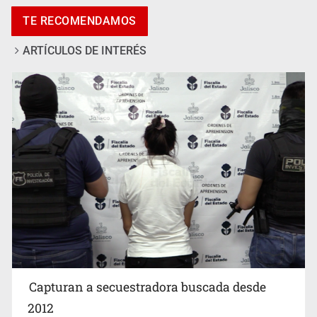
Vecinos de Mirador de San Isidro denuncian tala; IJALVI
TE RECOMENDAMOS
lo niega
ARTÍCULOS DE INTERÉS
EUA investiga salmonela en jalapeños mexicanos
Capturan a secuestradora buscada desde
2012