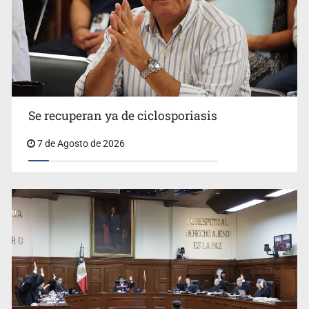
Se recuperan ya de ciclosporiasis
UdeG convierte residuos de agave en biotextil
7 de Agosto de 2026