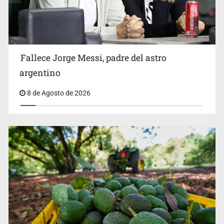
El Senado de EE.UU. confirma a Todd Blanche,
exabogado de Trump, como fiscal general
Fallece Jorge Messi, padre del astro
argentino
8 de Agosto de 2026