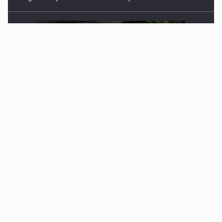
Procesan a el “R1”, presunto líder criminal en Jalisco y
Michoacán