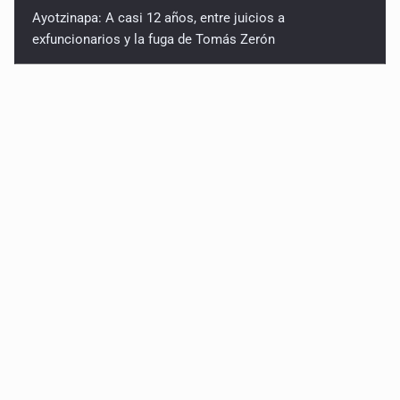
Ayotzinapa: A casi 12 años, entre juicios a
exfuncionarios y la fuga de Tomás Zerón
Caen en Zapopan 'El Ruso', objetivo prioritario por
homicidios en Playa del Carmen