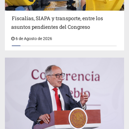
Fiscalías, SIAPA y transporte, entre los
Fiscalía va por más involucrados en el feminicidio de
Valeria Márquez
asuntos pendientes del Congreso
6 de Agosto de 2026