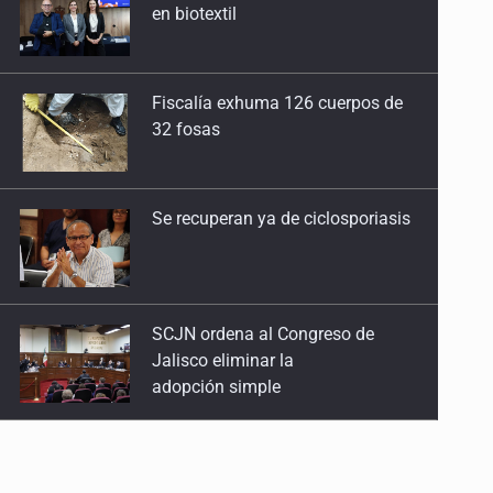
32 fosas
Se recuperan ya de ciclosporiasis
SCJN ordena al Congreso de
Jalisco eliminar la
adopción simple
Cae ex mando por agresión a ex
pareja y procesan a agente por
abuso a menor
Jalisco mantiene la búsqueda de
21 adolescentes desaparecidos