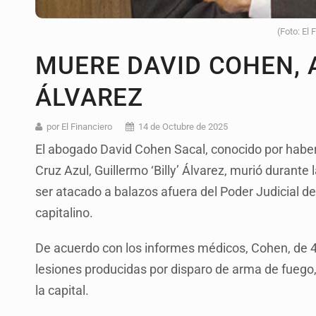
(Foto: El 
MUERE DAVID COHEN, A
ÁLVAREZ
por El Financiero
14 de Octubre de 2025
El abogado David Cohen Sacal, conocido por haber
Cruz Azul, Guillermo ‘Billy’ Álvarez, murió durant
ser atacado a balazos afuera del Poder Judicial d
capitalino.
De acuerdo con los informes médicos, Cohen, de 48
lesiones producidas por disparo de arma de fuego,
la capital.