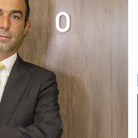
o eliminar la adopción simple
2 fosas
a el Siapa
mputación en caso Eli Castro
alvi niega tala
Feria Corazón de Artesano
dense buscado por Interpol