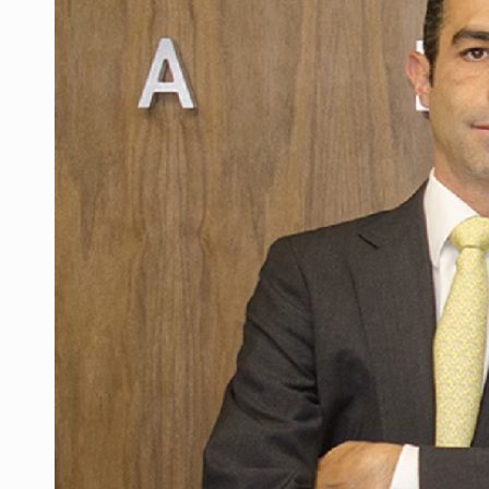
SCJN ordena al Congreso de Jalisc
Fiscalía exhuma 126 cuerpos de 3
Al archivo la mitad de quejas contr
Ya hay solicitud de audiencia de i
Vecinos acusan retiro de árboles; Ij
Buscan mantener tradiciones con 
Cae en Zapopan prófugo estadouni