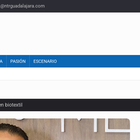
o@ntrguadalajara.com
A
PASIÓN
ESCENARIO
n biotextil