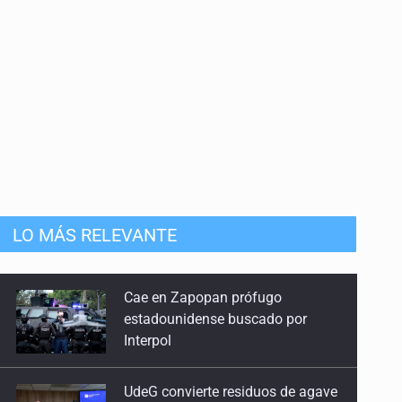
LO MÁS RELEVANTE
UdeG convierte residuos de agave
en biotextil
Fiscalía exhuma 126 cuerpos de