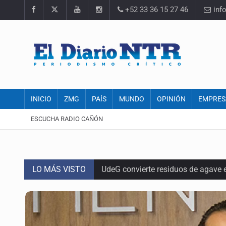
+52 33 36 15 27 46
inf
INICIO
ZMG
PAÍS
MUNDO
OPINIÓN
EMPRES
ESCUCHA RADIO CAÑÓN
LO MÁS VISTO
UdeG convierte residuos de agave e
Quinto Patio
Se recuperan ya de ciclosporiasis