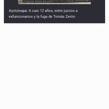
Ayotzinapa: A casi 12 años, entre juicios a
exfuncionarios y la fuga de Tomás Zerón
Caen en Zapopan 'El Ruso', objetivo prioritario por
homicidios en Playa del Carmen