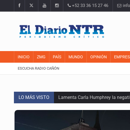
+52 33 36 15 27 46
inf
INICIO
ZMG
PAÍS
MUNDO
OPINIÓN
EMPRES
ESCUCHA RADIO CAÑÓN
LO MÁS VISTO
Lamenta Carla Humphrey la negativ
Desapariciones en Jalisco, con com
Sorprende serpiente a mujer en su 