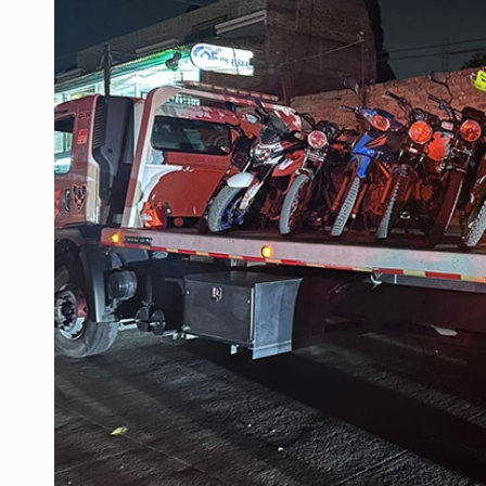
Sheinbaum anticipa más detencione
Resalta Fujimori restablecimiento 
Asume Abelardo De la Espriella c
Policías bajo la mira: La CEDHJ d
Procesan a el “R1”, presunto líder 
Detienen a tres miembros de red tr
México no está preparado para una 