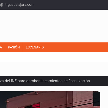
o@ntrguadalajara.com
A
PASIÓN
ESCENARIO
a del INE para aprobar lineamientos de fiscalización
plicidad de policías, afirma Lazos de Amor
domicilio en Santa Teresita