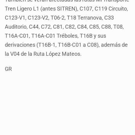
Tren Ligero L1 (antes SITREN), C107, C119 Circuito,
C123-V1, C123-V2, T06-2, T18 Terranova, C33
Auditorio, C44, C72, C81, C82, C84, C85, C88, T08,
T16A-C01, T16A-C01 Tréboles, T16B y sus
derivaciones (T16B-1, T16B-C01 a C08), además de
la V04 de la Ruta López Mateos.
GR