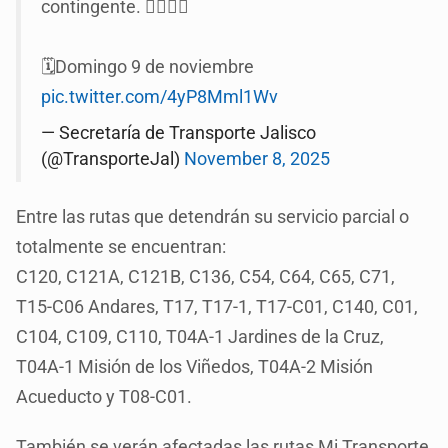
contingente. 🏃‍♀️🚶‍♂️
🗓️Domingo 9 de noviembre
pic.twitter.com/4yP8Mml1Wv
— Secretaría de Transporte Jalisco
(@TransporteJal)
November 8, 2025
Entre las rutas que detendrán su servicio parcial o
totalmente se encuentran:
C120, C121A, C121B, C136, C54, C64, C65, C71,
T15-C06 Andares, T17, T17-1, T17-C01, C140, C01,
C104, C109, C110, T04A-1 Jardines de la Cruz,
T04A-1 Misión de los Viñedos, T04A-2 Misión
Acueducto y T08-C01.
También se verán afectadas las rutas Mi Transporte