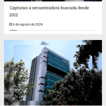
Capturan a secuestradora buscada desde
Cae ex mando por agresión a ex pareja y procesan a
agente por abuso a menor
2012
6 de Agosto de 2026