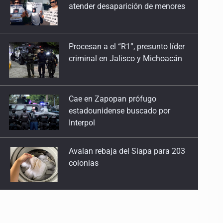
criminal en Jalisco y Michoacán
Cae en Zapopan prófugo
estadounidense buscado por
Interpol
Avalan rebaja del Siapa para 203
colonias
Realizan primera boda
de personas sordas en Zapopan
Entrega apoyos a afectados por
lluvias en Oblatos