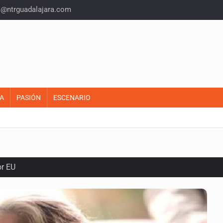
o@ntrguadalajara.com
A
PASIÓN
ESCENARIO
or EU
colonias
s sordas en Zapopan