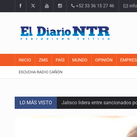
+52 33 36 15 27 46
inf
INICIO
ZMG
PAÍS
MUNDO
OPINIÓN
EMPRES
ESCUCHA RADIO CAÑÓN
LO MÁS VISTO
Jalisco lidera entre sancionados p
Avalan rebaja del Siapa para 203 
Realizan primera boda de persona