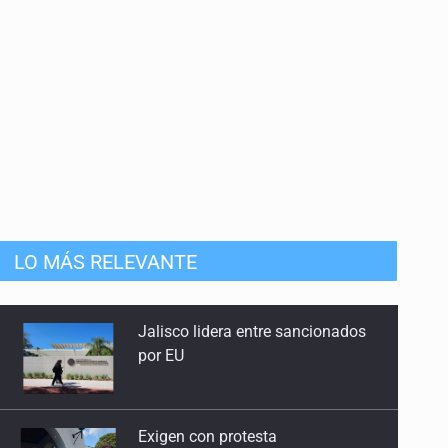
LO MÁS RELEVANTE
Exigen con protesta
atender desaparición de menores
Procesan a el “R1”, presunto líder