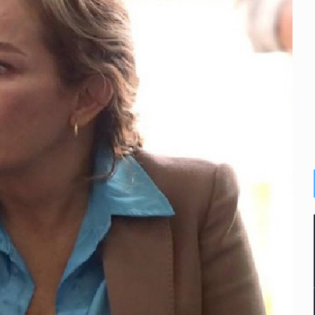
vias en Oblatos
 muerte
alde
macho