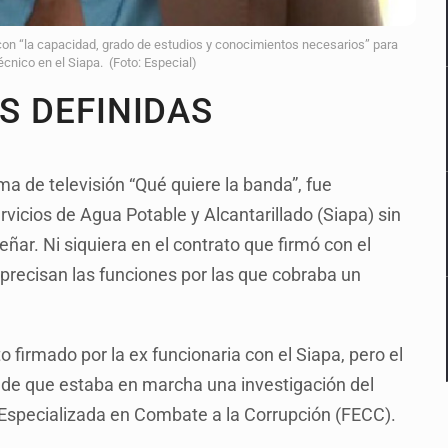
on “la capacidad, grado de estudios y conocimientos necesarios” para
cnico en el Siapa. (Foto: Especial)
AS DEFINIDAS
a de televisión “Qué quiere la banda”, fue
rvicios de Agua Potable y Alcantarillado (Siapa) sin
ar. Ni siquiera en el contrato que firmó con el
 precisan las funciones por las que cobraba un
o firmado por la ex funcionaria con el Siapa, pero el
 de que estaba en marcha una investigación del
a Especializada en Combate a la Corrupción (FECC).