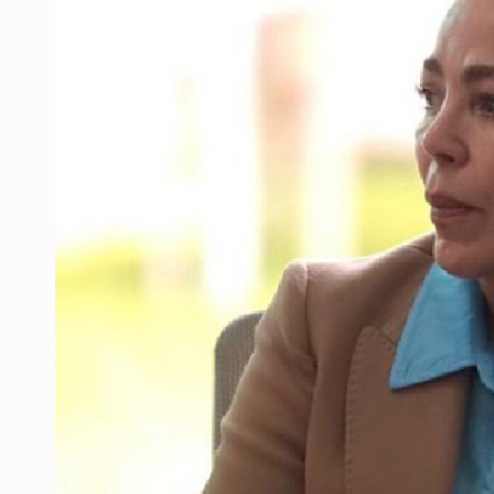
Entrega apoyos a afectados por llu
Accidentes resaltan en causas de
Llaman a mantener legado de Alc
Concierto patrio costará 32.9 mdp
Instalan señalética en el Ávila Ca
Ca7riel y Paco conquistan México
Quinto Patio