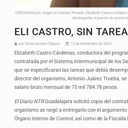
CREDENCIALES. Según el contrato firmado, Elizabeth Castro contaba c
desempeñar el puesto de asesor té
ELI CASTRO, SIN TARE
por Sonia Serrano Íñiguez
12 de Noviembre de 2025
Elizabeth Castro Cárdenas, conductora del program
contratada por el Sistema Intermunicipal de los Se
que se especificaran las tareas que debía desempeñ
director del organismo, Antonio Juárez Trueba, se
salario bruto mensual de 73 mil 784.78 pesos.
El Diario NTR
Guadalajara solicitó copia del contrat
organismo se negó a entregarlo con el argumento
Órgano Interno de Control, así como de la Fiscalí